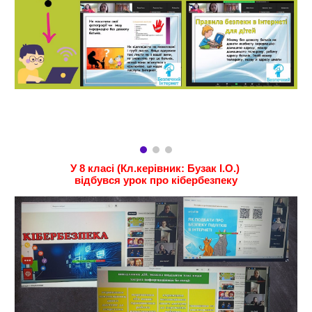
У 8 класі (Кл.керівник: Бузак І.О.)
відбувся урок про кібербезпеку