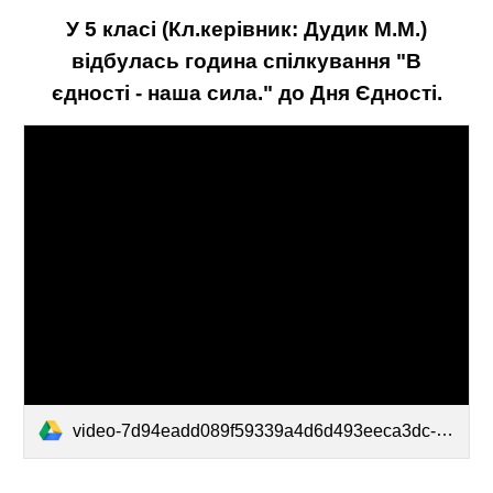
У 5 класі (Кл.керівник: Дудик М.М.)
відбулась година спілкування "В
єдності - наша сила." до Дня Єдності.
video-7d94eadd089f59339a4d6d493eeca3dc-V.mp4