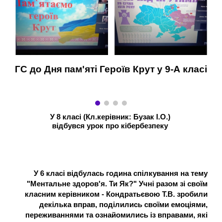
ГС до Дня пам'яті Героїв Крут у 9-А класі
У 8 класі (Кл.керівник: Бузак І.О.)
відбувся урок про кібербезпеку
У 6 класі відбулась година спілкування на тему
"Ментальне здоров'я. Ти Як?" Учні разом зі своїм
класним керівником - Кондратьєвою Т.В. зробили
декілька вправ, поділились своїми емоціями,
переживаннями та ознайомились із вправами, які