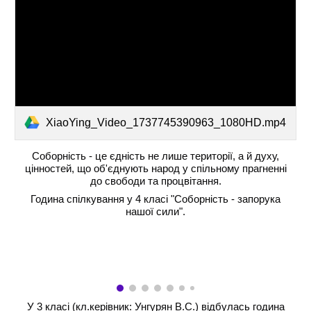
XiaoYing_Video_1737745390963_1080HD.mp4
Соборність - це єдність не лише території, а й духу,
цінностей, що об'єднують народ у спільному прагненні
до свободи та процвітання.
Година спілкування у 4 класі "Соборність - запорука
нашої сили".
У 3 класі (кл.керівник: Унгурян В.С.) відбулась година