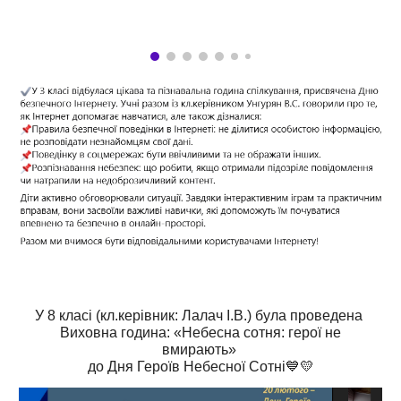
У 8 класі (кл.керівник: Лалач І.В.) була проведена
Виховна година: «Небесна сотня: герої не
вмирають»
до Дня Героїв Небесної Сотні💙💛