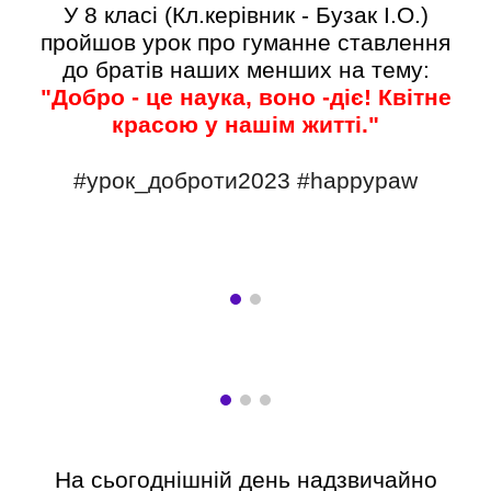
У 8 класі (Кл.керівник - Бузак І.О.)
пройшов урок про гуманне ставлення
до братів наших менших на тему:
"Добро - це наука, воно -діє! Квітне
красою у нашім житті."
#урок_доброти2023
#happypaw
На сьогоднішній день надзвичайно