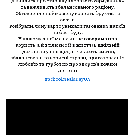
Дізналися про «тарілку здорового харчування»
та важливість збалансованого раціону.
Обговорили неймовірну користь фруктів та
овочів.
Розібрали, чому варто уникати газованих напоїв
та фастфуду.
У нашому ліцеї ми не лише говоримо про
користь, а й втілюємо її в життя! В шкільній
їдальні на учнів щодня чекають смачні,
збалансовані та корисні страви, приготовлені з
любов’ю та турботою про здоров’я кожної
дитини
#SchoolMealsDayUA