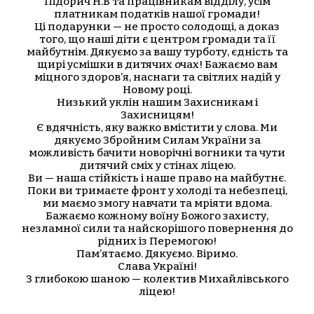
Підорич Н.В та працівникам відділу, усім
платникам податків нашої громади!
Ці подарунки — не просто солодощі, а доказ
того, що наші діти є центром громади та її
майбутнім. Дякуємо за вашу турботу, єдність та
щирі усмішки в дитячих очах! Бажаємо вам
міцного здоров’я, наснаги та світлих надій у
Новому році.
Низький уклін нашим Захисникам і
Захисницям!
Є вдячність, яку важко вмістити у слова. Ми
дякуємо Збройним Силам України за
можливість бачити новорічні вогники та чути
дитячий сміх у стінах ліцею.
Ви — наша стійкість і наше право на майбутнє.
Поки ви тримаєте фронт у холоді та небезпеці,
ми маємо змогу навчати та мріяти вдома.
Бажаємо кожному воїну Божого захисту,
незламної сили та найскорішого повернення до
рідних із Перемогою!
Пам’ятаємо. Дякуємо. Віримо.
Слава Україні!
З глибокою шаною — колектив Михайлівського
ліцею!