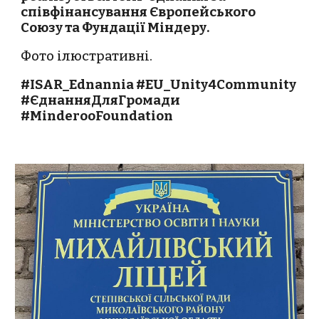
співфінансування Європейського
Союзу та Фундації Міндеру.
Фото ілюстративні.
#ISAR_Ednannia #EU_Unity4Community
#ЄднанняДляГромади
#MinderooFoundation