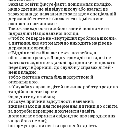
Заклад освіти фіксує факт і повідомляє поліцію.
Якщо дитина не відвідує школу або взагалі не
зарахована до навчального закладу: у спеціальній
державній системі з’являється відмітка «не
охоплена навчанням»;
Також заклад освіти зобов’язаний повідомити
підрозділи Національної поліції.
✅Тобто тепер це не «внутрішня проблема школи»,
а питання, яке автоматично виходить на рівень
державних органів.
✅Відділ освіти більше не «за потреби», а
обовʼязково реагує. Якщо у громаді є діти, які не
навчаються, відповідальні працівники ініціюють
передачу інформації до служби у справах дітей -
невідкладно.
Тобто система стала більш жорсткою й
оперативною.
✅Служба у справах дітей починає роботу з родино
та здійснює такі кроки:
бере дитину на облік;
з’ясовує причини відсутності навчання;
вживає заходів для повернення дитини до освіти;
за потреби перевіряє документи (навіть
допомагає оформити свідоцтво про народження,
якщо його немає);
інформує органи освіти про необхідність