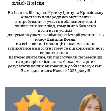
клас)- ІІ місце.
На Іванюк Вікторію, Музику Ірину та Кримінську
Анастасію попереду чекають важкі
випробування - участь в обласному етапі
учнівських олімпіад, тому щиро бажаємо
досягнути успіхів!
Дякуємо за участь в олімпіаді з історії учениці 9-Б
класу Данилів Ксенії.
Ви всі — великі молодці! Бажаємо вам не
зупинятися на досягнутому та підкорювати нові
вершити знань.
Дякуємо вчителям, які підготували переможців
та призерів олімпіад, та бажаємо гарних
результатів ваших вихованців у обласному етапі.
Всім щасливого Нового 2026 року!!!