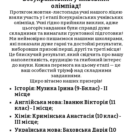
олімпіад!
Протягом жовтня-листопада учні нашого ліцею
взяли участь у І етапі Всеукраїнських учнівських
олімпіад. Учні гідно прийняли виклик, адже
цьогоріч завдання були справді дуже
складними та вимагали ґрунтовної підготовки!
Ми неймовірно пишаємося нашими школярами,
які показали дуже гарні та достойні результати,
виборовши призові перші, другі та треті місця!
Це блискучий результат, який свідчить про вашу
наполегливість, ерудицію та глибокий інтерес
до науки. Кожна перемога на цьому етапі — це
ваш особистий тріумф над складними
завданнями.
Щиро вітаємо наших призерів!
Історія: Музика Ірина (9-Бклас) - ІІ
місце
Англійська мова: Іванюк Вікторія (11
клас) - І місце;
Хімія: Кримінська Анастасія (10 клас) -
ІІІ місце;
Українська мова: Баховська Дарія (10