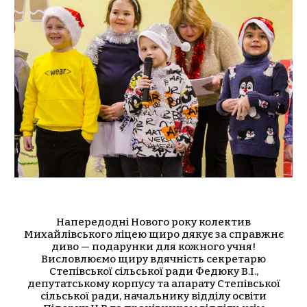
Напередодні Нового року колектив
Михайлівського ліцею щиро дякує за справжнє
диво — подарунки для кожного учня!
Висловлюємо щиру вдячність секретарю
Степівської сільської ради Федюку В.І.,
депутатському корпусу та апарату Степівської
сільської ради, начальнику відділу освіти