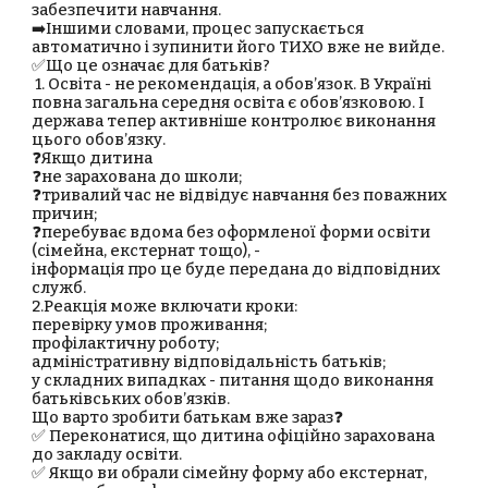
забезпечити навчання.
➡️Іншими словами, процес запускається
автоматично і зупинити його ТИХО вже не вийде.
✅Що це означає для батьків?
1. Освіта - не рекомендація, а обов’язок. В Україні
повна загальна середня освіта є обов’язковою. І
держава тепер активніше контролює виконання
цього обов’язку.
❓Якщо дитина
❓не зарахована до школи;
❓тривалий час не відвідує навчання без поважних
причин;
❓перебуває вдома без оформленої форми освіти
(сімейна, екстернат тощо), -
інформація про це буде передана до відповідних
служб.
2.Реакція може включати кроки:
перевірку умов проживання;
профілактичну роботу;
адміністративну відповідальність батьків;
у складних випадках - питання щодо виконання
батьківських обов’язків.
Що варто зробити батькам вже зараз❓
✅ Переконатися, що дитина офіційно зарахована
до закладу освіти.
✅ Якщо ви обрали сімейну форму або екстернат,